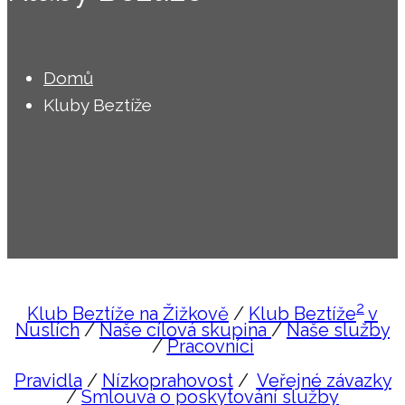
Domů
Kluby Beztíže
2
Klub Beztíže na Žižkově
/
Klub Beztíže
v
Nuslích
/
Naše cílová skupina
/
Naše služby
/
Pracovníci
Pravidla
/
Nízkoprahovost
/
Veřejné závazky
/
Smlouva o poskytování služby