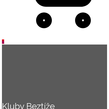
0
Kluby Beztíže