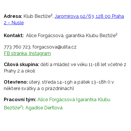
2
Adresa:
Klub Beztíže
,
Jaromírova 92/63, 128 00 Praha
2 – Nusle
2
Kontakt:
Alice Forgácsová, garantka Klubu Beztíže
773 760 723, forgacsova@ulita.cz
FB stránka,
Instagram
Cílová skupina:
děti a mládež ve věku 11-18 let včetně z
Prahy 2 a okolí
Otevřeno:
úterý, středa
14–19h a
pátek 13–18h (i v
některé svátky a o prázdninách)
Pracovní tým:
Alice Forgácsová (garantka Klubu
2
Beztíže
), Agadise Derflová