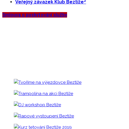
Veřejný závazek Klub Beztíže²
Smlouva o poskytování služby