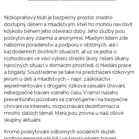
Nízkoprahový klub je bezpečný prostor, snadno
dostupný dětem a mladistvým, kteří ho mohou navštívit
kdykoliv během jeho otevírací doby. Jeho služby jsou
poskytovány zdarma a anonymně. Mladým lidem zde
nabízíme poradenství a podporu v obtížných, ale i
každodenních životních situacích, ať už se jedná o
rozhodování ve věci výběru střední školy, řešení šikany,
náročných situací v domácím prostředí, či hledání práce
a brigády. Soustředíme se také na předcházení rizikovým
jevům u dětí a mladistvých – např. záškoláctví,
experimentování s drogami, rizikové sexuální chování,
nebezpečné trávení volného času. V rámci našeho
preventivního působení se zaměřujeme i na bezpečné
chování na internetu, rozpoznávání dezinformací a
mnoho dalších témat, která jsou zrovna u naší cílové
skupiny aktuální.
Kromě poskytování odborných sociálních služeb
podporujeme mladé lidi i ve smysluplném trávení