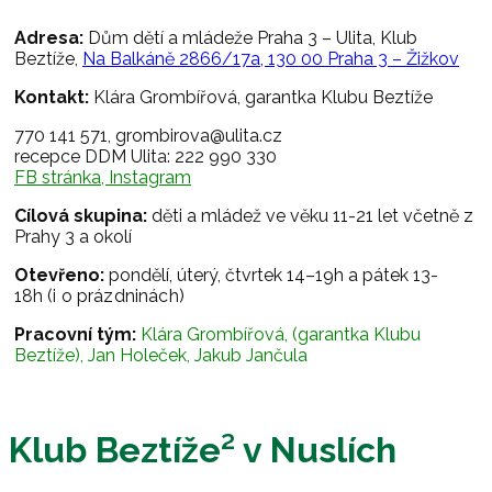
Adresa:
Dům dětí a mládeže Praha 3 – Ulita, Klub
Beztíže,
Na Balkáně 2866/17a, 130 00 Praha 3 – Žižkov
Kontakt:
Klára Grombířová, garantka Klubu Beztíže
770 141 571, grombirova@ulita.cz
recepce DDM Ulita: 222 990 330
FB stránka
,
Instagram
Cílová skupina:
děti a mládež ve věku 11-21 let včetně z
Prahy 3 a okolí
Otevřeno:
pondělí, úterý, čtvrtek 14–19h a pátek 13-
18h
(i o prázdninách)
Pracovní tým:
Klára Grombířová, (garantka Klubu
Beztíže), Jan Holeček, Jakub Jančula
Klub Beztíže² v Nuslích