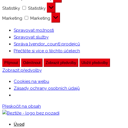
Statistiky
Statistiky
Marketing
Marketing
Spravovat možnosti
Spravovat služby
Správa {vendor_count} prodejců
Přečtěte si více o těchto účelech
Přijmout
Odmítnout
Zobrazit předvolby
Uložit předvolby
Zobrazit předvolby
Cookies na webu
Zásady ochrany osobních údajů
Přeskočit na obsah
Beztíži provozuje DDM Praha 3 – Ulita
Úvod