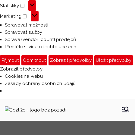
Statistiky
Statistiky
Marketing
Marketing
Spravovat možnosti
Spravovat služby
Správa {vendor_count} prodejců
Přečtěte si více o těchto účelech
Přijmout
Odmítnout
Zobrazit předvolby
Uložit předvolby
Zobrazit předvolby
Cookies na webu
Zásady ochrany osobních údajů
Přeskočit
na
Beztíže
Beztíži provozuje DDM
obsah
Praha 3 – Ulita