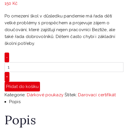
150
Kč
Po omezení škol v důsledku pandemie má řada dětí
velké problémy s prospěchem a projevuje zájem o
doučování, které zajišťují nejen pracovníci Beztíže, ale
také řada dobrovolníků. Dětem často chybí i základní
školní potřeby.
Darovací
-
certifikát
množství
+
Přidat do košíku
Kategorie:
Dárkové poukazy
Štítek:
Darovací certifikát
Popis
Popis