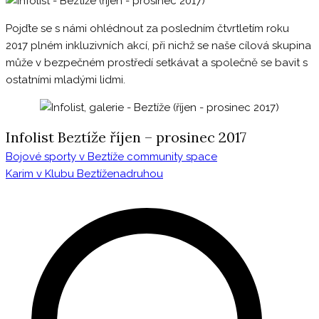
Pojďte se s námi ohlédnout za posledním čtvrtletím roku
2017 plném inkluzivních akcí, při nichž se naše cílová skupina
může v bezpečném prostředí setkávat a společně se bavit s
ostatními mladými lidmi.
Infolist Beztíže říjen – prosinec 2017
Bojové sporty v Beztíže community space
Navigace
Karim v Klubu Beztíženadruhou
pro