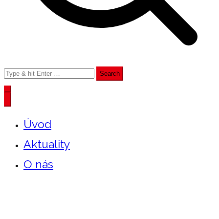
Search
for:
Úvod
Aktuality
O nás