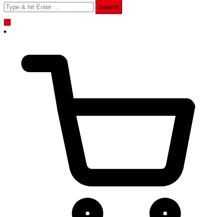
Search
for: