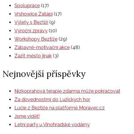
Spolupráce
(17)
Vrshowice Zatápí
(17)
Výlety s Beztíží
(9)
Výroční zprávy
(10)
Workshopy Beztíže
(29)
Zábavně-motivační akce
(48)
Zažít město jinak
(3)
Nejnovější příspěvky
Nízkoprahová terapie zdarma může pokračovat
Za dovednostmi do Lužických hor
Lucie z Beztíže na platformě Moravec.cz
Jsme vidět!
Letní party u Vinohradské vodárny