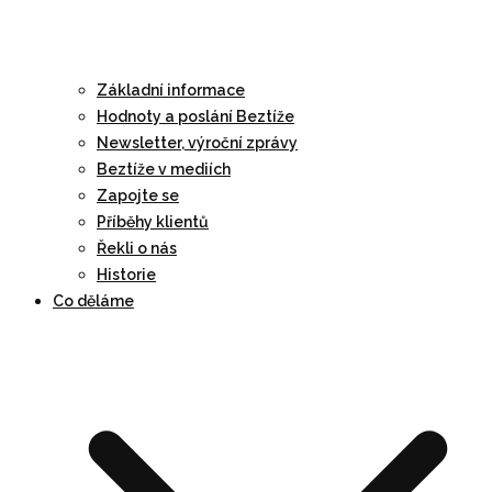
Základní informace
Hodnoty a poslání Beztíže
Newsletter, výroční zprávy
Beztíže v mediích
Zapojte se
Příběhy klientů
Řekli o nás
Historie
Co děláme