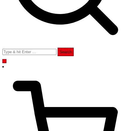
Search
for: