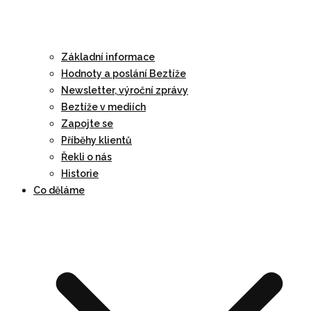
Základní informace
Hodnoty a poslání Beztíže
Newsletter, výroční zprávy
Beztíže v mediích
Zapojte se
Příběhy klientů
Řekli o nás
Historie
Co děláme