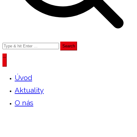
Search
for:
Úvod
Aktuality
O nás