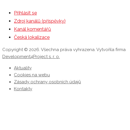
Přihlásit se
Zdroj kanálů (příspěvky)
Kanál komentářů
Česká lokalizace
Copyright © 2026. Všechna práva vyhrazena. Vytvořila firma
Development4Project s. r. o.
Aktuality
Cookies na webu
Zásady ochrany osobních údajů
Kontakty
P
s
n
z