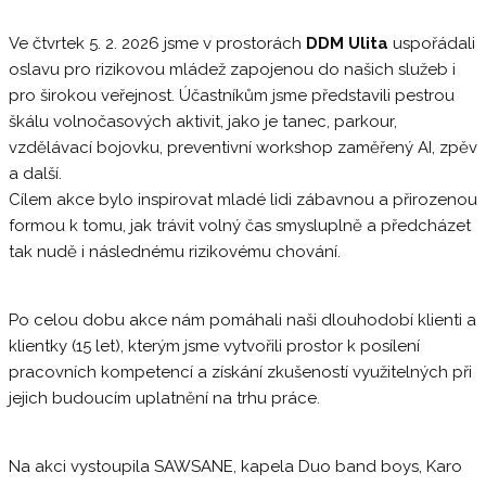
Ve čtvrtek 5. 2. 2026 jsme v prostorách
DDM Ulita
uspořádali
oslavu pro rizikovou mládež zapojenou do našich služeb i
pro širokou veřejnost. Účastníkům jsme představili pestrou
škálu volnočasových aktivit, jako je tanec, parkour,
vzdělávací bojovku, preventivní workshop zaměřený AI, zpěv
a další.
Cílem akce bylo inspirovat mladé lidi zábavnou a přirozenou
formou k tomu, jak trávit volný čas smysluplně a předcházet
tak nudě i následnému rizikovému chování.
Po celou dobu akce nám pomáhali naši dlouhodobí klienti a
klientky (15 let), kterým jsme vytvořili prostor k posílení
pracovních kompetencí a získání zkušeností využitelných při
jejich budoucím uplatnění na trhu práce.
Na akci vystoupila SAWSANE, kapela Duo band boys, Karo