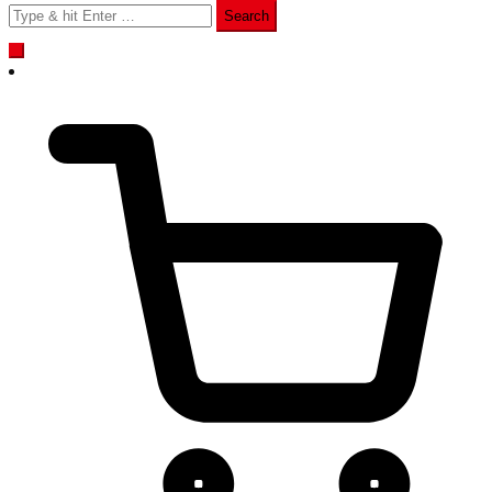
Search
for: