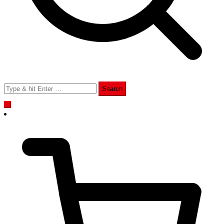
Search
for: