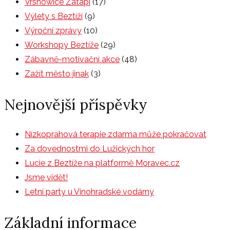
Vrshowice Zatápí
(17)
Výlety s Beztíží
(9)
Výroční zprávy
(10)
Workshopy Beztíže
(29)
Zábavně-motivační akce
(48)
Zažít město jinak
(3)
Nejnovější příspěvky
Nízkoprahová terapie zdarma může pokračovat
Za dovednostmi do Lužických hor
Lucie z Beztíže na platformě Moravec.cz
Jsme vidět!
Letní party u Vinohradské vodárny
Základní informace