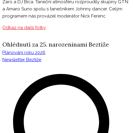
Zaro a DJ Bica. Taneční atmosféru rozproudily skupiny G.T.N
a Amaro Suno spolu s tanečníkem Johnny dancer. Celým
programem nás provázel moderátor Nick Ferenc
Odkaz na další fotky
Ohlédnutí za 25. narozeninami Beztíže
Plánování roku 2026
Navigace
Newsletter Beztíže
pro
příspěvek