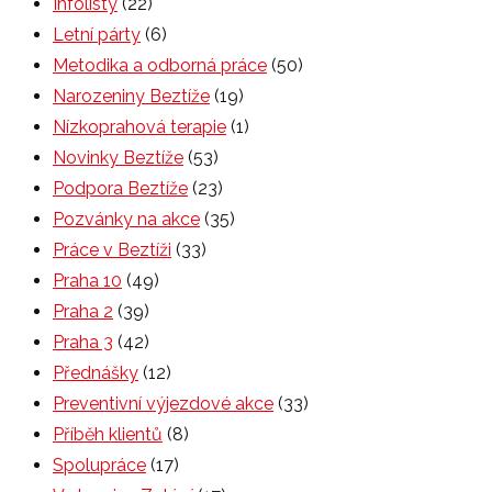
Infolisty
(22)
Letní párty
(6)
Metodika a odborná práce
(50)
Narozeniny Beztíže
(19)
Nízkoprahová terapie
(1)
Novinky Beztíže
(53)
Podpora Beztíže
(23)
Pozvánky na akce
(35)
Práce v Beztíži
(33)
Praha 10
(49)
Praha 2
(39)
Praha 3
(42)
Přednášky
(12)
Preventivní výjezdové akce
(33)
Příběh klientů
(8)
Spolupráce
(17)