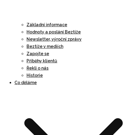
Základní informace
Hodnoty a poslání Beztíže
Newsletter, výroční zprávy
Beztíže v mediích
Zapojte se
Příběhy klientů
Řekli o nás
Historie
Co děláme