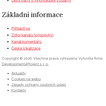
Letní party u Vinohradské vodárny
Základní informace
Přihlásit se
Zdroj kanálů (příspěvky)
Kanál komentářů
Česká lokalizace
Copyright © 2026. Všechna práva vyhrazena. Vytvořila firma
Development4Project s. r. o.
Aktuality
Cookies na webu
Zásady ochrany osobních údajů
Kontakty
P
s