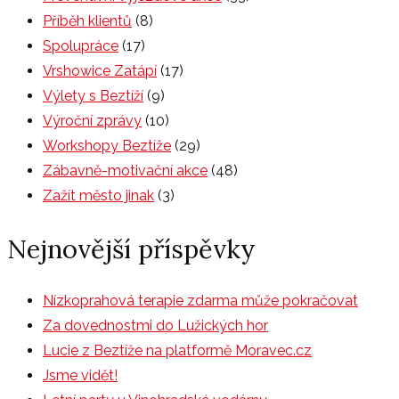
Příběh klientů
(8)
Spolupráce
(17)
Vrshowice Zatápí
(17)
Výlety s Beztíží
(9)
Výroční zprávy
(10)
Workshopy Beztíže
(29)
Zábavně-motivační akce
(48)
Zažít město jinak
(3)
Nejnovější příspěvky
Nízkoprahová terapie zdarma může pokračovat
Za dovednostmi do Lužických hor
Lucie z Beztíže na platformě Moravec.cz
Jsme vidět!