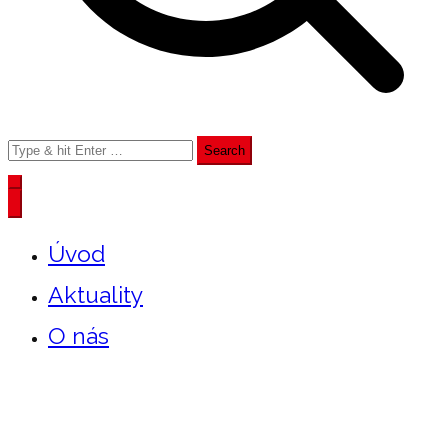
Search
for:
Úvod
Aktuality
O nás