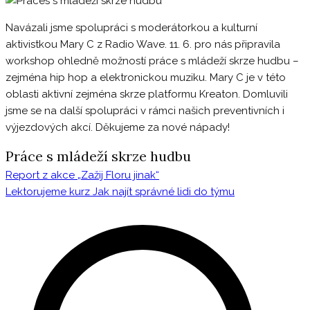
Navázali jsme spolupráci s moderátorkou a kulturní
aktivistkou Mary C z Radio Wave. 11. 6. pro nás připravila
workshop ohledně možností práce s mládeží skrze hudbu –
zejména hip hop a elektronickou muziku. Mary C je v této
oblasti aktivní zejména skrze platformu Kreaton. Domluvili
jsme se na další spolupráci v rámci našich preventivních i
výjezdových akcí. Děkujeme za nové nápady!
Práce s mládeží skrze hudbu
Report z akce „Zažij Floru jinak“
Navigace
Lektorujeme kurz Jak najít správné lidi do týmu
pro