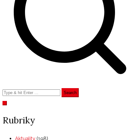
příspěvek
Search
for:
Rubriky
Aktuality
(198)