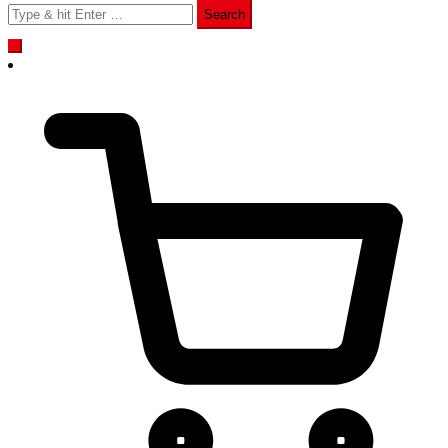
Search
for: