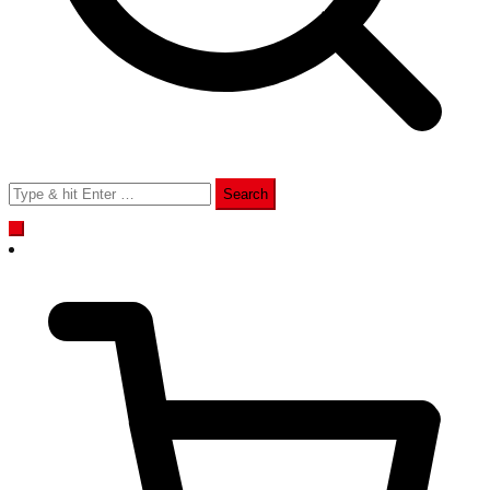
Search
for: