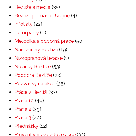
Beztíže a media
(35)
Beztíže pomáhá Ukrajině
(4)
Infolisty
(22)
Letní párty
(6)
Metodika a odborná práce
(50)
Narozeniny Beztíže
(19)
Nízkoprahová terapie
(1)
Novinky Beztíže
(53)
Podpora Beztíže
(23)
Pozvánky na akce
(35)
Práce v Beztíži
(33)
Praha 10
(49)
Praha 2
(39)
Praha 3
(42)
Přednášky
(12)
Preventivní výjezdové akce
(33)