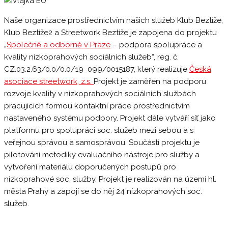
Naše organizace prostřednictvím našich služeb Klub Beztíže,
Klub Beztíže2 a Streetwork Beztíže je zapojena do projektu
„
Společně a odborně v Praze
– podpora spolupráce a
kvality nízkoprahových sociálních služeb“, reg. č.
CZ.03.2.63/0.0/0.0/19_099/0015187, který realizuje
Česká
asociace streetwork, z.s.
Projekt je zaměřen na podporu
rozvoje kvality v nízkoprahových sociálních službách
pracujících formou kontaktní práce prostřednictvím
nastaveného systému podpory. Projekt dále vytváří síť jako
platformu pro spolupráci soc. služeb mezi sebou a s
veřejnou správou a samosprávou. Součástí projektu je
pilotování metodiky evaluačního nástroje pro služby a
vytvoření materiálu doporučených postupů pro
nízkoprahové soc. služby. Projekt je realizován na území hl.
města Prahy a zapojí se do něj 24 nízkoprahových soc.
služeb.