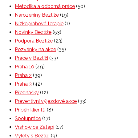
Metodika a odborná práce
(50)
Narozeniny Beztíže
(19)
Nízkoprahová terapie
(1)
Novinky Beztíže
(53)
Podpora Beztíže
(23)
Pozvánky na akce
(35)
Práce v Beztíži
(33)
Praha 10
(49)
Praha 2
(39)
Praha 3
(42)
Přednášky
(12)
Preventivní výjezdové akce
(33)
Příběh klientů
(8)
Spolupráce
(17)
Vrshowice Zatápí
(17)
Výlety s Beztíží
(9)