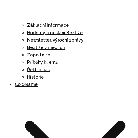
Základní informace
Hodnoty a poslání Beztíže
Newsletter, výroční zprávy
Beztíže v mediích
Zapojte se
Příběhy klientů
Řekli o nás
Historie
Co děláme