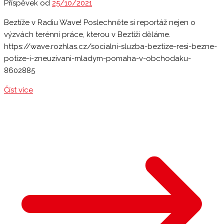
Příspěvek od
25/10/2021
Beztíže v Radiu Wave! Poslechněte si reportáž nejen o
výzvách terénní práce, kterou v Beztíži děláme.
https://wave.rozhlas.cz/socialni-sluzba-beztize-resi-bezne-
potize-i-zneuzivani-mladym-pomaha-v-obchodaku-
8602885
Číst více