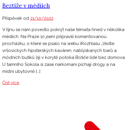
Beztíže v médiích
Příspěvek od
21/10/2022
V říjnu se nám povedlo pokrýt naše témata hned v několika
médiích. Na Praze 10 jsem připravili komentovanou
procházku, o které se psalo na webu iRozhlasu „Vedle
vršovických hipsterských kaváren, nablýskaných barů a
módních butiků žijí v korytě potoka Botiče lidé bez domova.
U tamního Sokola si zase narkomani píchají drogy a na
místní ubytovně […]
Číst více