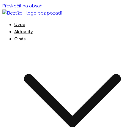
Přeskočit na obsah
Beztíži provozuje DDM Praha 3 – Ulita
Úvod
Beztíže
Aktuality
O nás