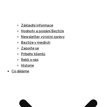
Základní informace
Hodnoty a poslání Beztíže
Newsletter, výroční zprávy
Beztíže v mediích
Zapojte se
Příběhy klientů
Řekli o nás
Historie
Co děláme