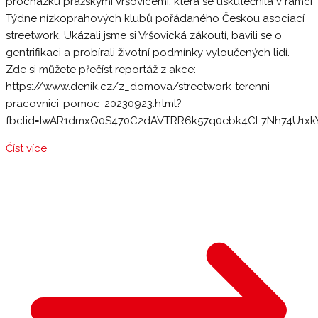
procházku pražskými Vršovicemi, která se uskutečnila v rámci
Týdne nízkoprahových klubů pořádaného Českou asociací
streetwork. Ukázali jsme si Vršovická zákoutí, bavili se o
gentrifikaci a probírali životní podmínky vyloučených lidí.
Zde si můžete přečíst reportáž z akce:
https://www.denik.cz/z_domova/streetwork-terenni-
pracovnici-pomoc-20230923.html?
fbclid=IwAR1dmxQ0S470C2dAVTRR6k57q0ebk4CL7Nh74U1xkY
Číst více