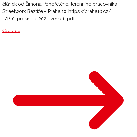
článek od Šimona Pohořelého, terénního pracovníka
Streetwork Beztíže – Praha 10. https://praha10.cz/
…/P10_prosinec_2021_verze11.pdf…
Číst více