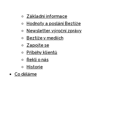
Základní informace
Hodnoty a poslání Beztíže
Newsletter, výroční zprávy
Beztíže v mediích
Zapojte se
Příběhy klientů
Řekli o nás
Historie
Co děláme