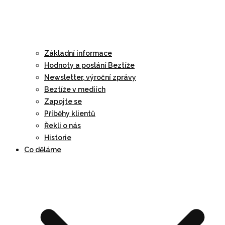
Základní informace
Hodnoty a poslání Beztíže
Newsletter, výroční zprávy
Beztíže v mediích
Zapojte se
Příběhy klientů
Řekli o nás
Historie
Co děláme