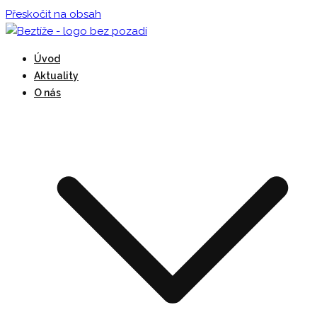
Přeskočit na obsah
Beztíži provozuje DDM Praha 3 – Ulita
Úvod
Beztíže
Aktuality
O nás