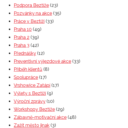
Podpora Beztíže
(23)
Pozvánky na akce
(35)
Práce v Beztíži
(33)
Praha 10
(49)
Praha 2
(39)
Praha 3
(42)
Přednášky
(12)
Preventivní výjezdové akce
(33)
Příběh klientů
(8)
Spolupráce
(17)
Vrshowice Zatápí
(17)
Výlety s Beztíží
(9)
Výroční zprávy
(10)
Workshopy Beztíže
(29)
Zábavně-motivační akce
(48)
Zažít město jinak
(3)