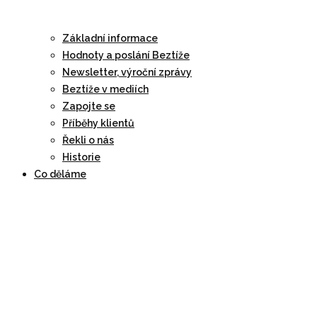
Základní informace
Hodnoty a poslání Beztíže
Newsletter, výroční zprávy
Beztíže v mediích
Zapojte se
Příběhy klientů
Řekli o nás
Historie
Co děláme