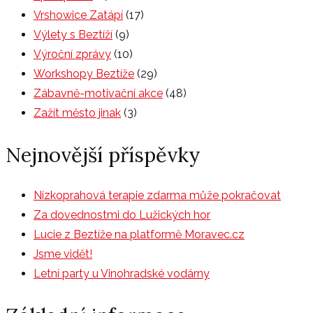
Vrshowice Zatápí
(17)
Výlety s Beztíží
(9)
Výroční zprávy
(10)
Workshopy Beztíže
(29)
Zábavně-motivační akce
(48)
Zažít město jinak
(3)
Nejnovější příspěvky
Nízkoprahová terapie zdarma může pokračovat
Za dovednostmi do Lužických hor
Lucie z Beztíže na platformě Moravec.cz
Jsme vidět!
Letní party u Vinohradské vodárny