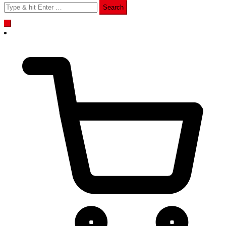
Search
for: