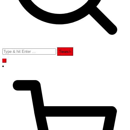
Search
for: