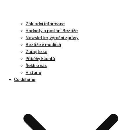
Základní informace
Hodnoty a poslání Beztíže
Newsletter, výroční zprávy
Beztíže v mediích
Zapojte se
Příběhy klientů
Řekli o nás
Historie
Co děláme