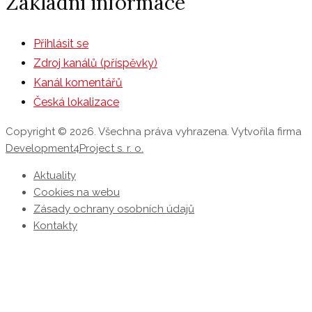
Základní informace
Přihlásit se
Zdroj kanálů (příspěvky)
Kanál komentářů
Česká lokalizace
Copyright © 2026. Všechna práva vyhrazena. Vytvořila firma
Development4Project s. r. o.
Aktuality
Cookies na webu
Zásady ochrany osobních údajů
Kontakty
P
s
n
z