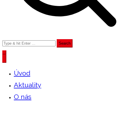
Search
for:
Úvod
Aktuality
O nás