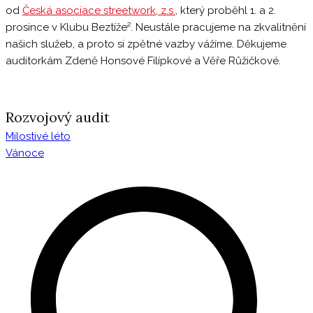
od
Česká asociace streetwork, z.s.
, který proběhl 1. a 2.
prosince v Klubu Beztíže². Neustále pracujeme na zkvalitnění
našich služeb, a proto si zpětné vazby vážíme. Děkujeme
auditorkám Zdeně Honsové Filípkové a Věře Růžičkové.
Rozvojový audit
Milostivé léto
Navigace
Vánoce
pro
příspěvek