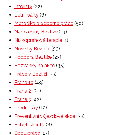
Infolisty
(22)
Letní párty
(6)
Metodika a odborná práce
(50)
Narozeniny Beztíže
(19)
Nízkoprahová terapie
(1)
Novinky Beztíže
(53)
Podpora Beztíže
(23)
Pozvánky na akce
(35)
Práce v Beztíži
(33)
Praha 10
(49)
Praha 2
(39)
Praha 3
(42)
Přednášky
(12)
Preventivní výjezdové akce
(33)
Příběh klientů
(8)
Spolupráce
(17)