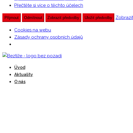
Přečtěte si více o těchto účelech
Zobrazi
Přijmout
Odmítnout
Zobrazit předvolby
Uložit předvolby
Cookies na webu
Zásady ochrany osobních údajů
Přeskočit
na
Beztíži provozuje DDM Praha 3 – Ulita
Úvod
obsah
Beztíže
Aktuality
O nás