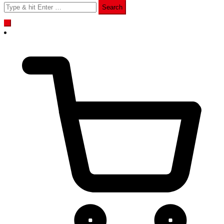
Search
for: