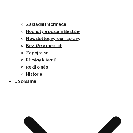
Základní informace
Hodnoty a poslání Beztíže
Newsletter, výroční zprávy
Beztíže v mediích
Zapojte se
Příběhy klientů
Řekli o nás
Historie
Co děláme