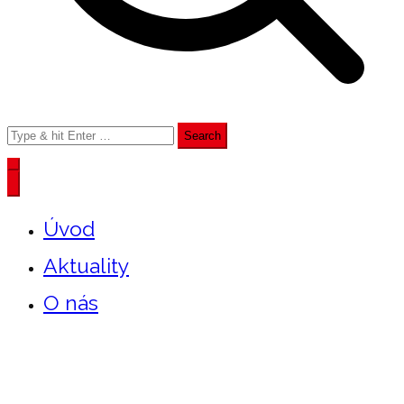
Search
for:
Úvod
Aktuality
O nás