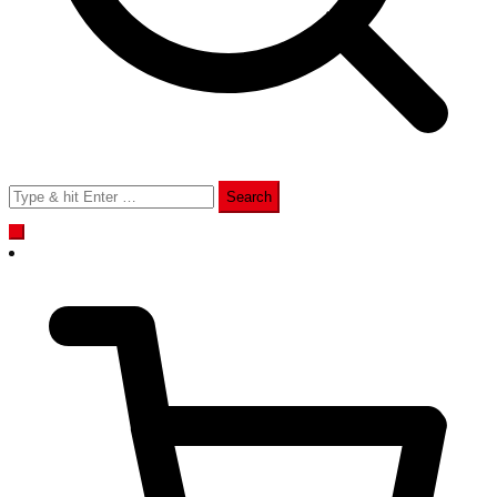
Search
for: