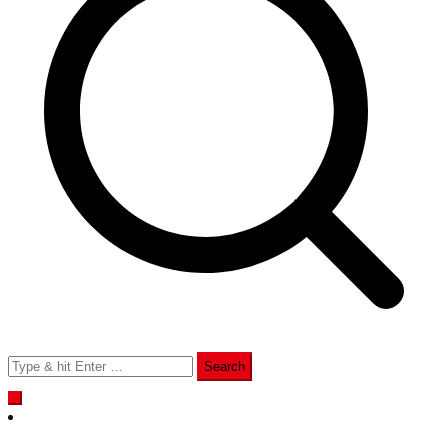
Search
for: