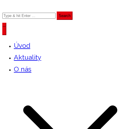
Search
for:
Úvod
Aktuality
O nás