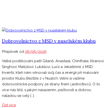
Dobrovolnictvo z MSD v nuselském klubu
Příspěvek od
26/06/2026
Velké poděkování patří Gitaně, Anastasii, Chinthale, Kiranovi,
Singhovi, Matúšovi, Lukášovi, Lucii a Jekatěrině z MSD
Invents, kteří nám věnovali svůj čas a energii při malování
prostor Klubu Beztíže 2 v Nuslích. Velmi si vážíme
dobrovolnické podpory ze strany firem i jednotlivců. O to
více nás těší, s jakým nasazením, pečlivostí a dobrou
náladou se celý […]
Číst více