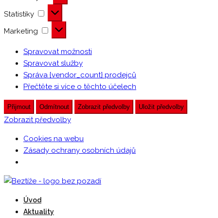
Statistiky
Statistiky
Marketing
Marketing
Spravovat možnosti
Spravovat služby
Správa {vendor_count} prodejců
Přečtěte si více o těchto účelech
Přijmout
Odmítnout
Zobrazit předvolby
Uložit předvolby
Zobrazit předvolby
Cookies na webu
Zásady ochrany osobních údajů
Přeskočit
na
Beztíži provozuje DDM Praha 3 – Ulita
Úvod
obsah
Beztíže
Aktuality