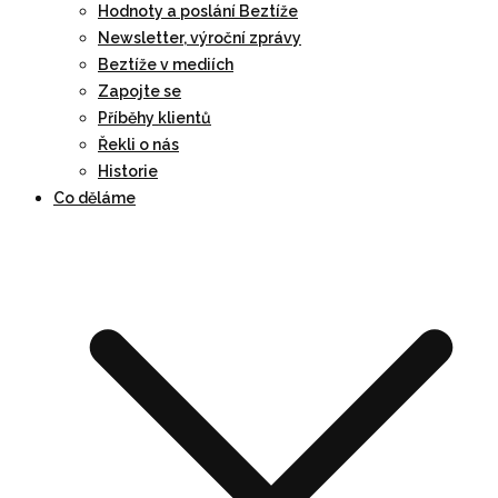
Hodnoty a poslání Beztíže
Newsletter, výroční zprávy
Beztíže v mediích
Zapojte se
Příběhy klientů
Řekli o nás
Historie
Co děláme