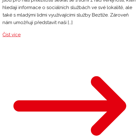
jsou pro nás příležitostí setkat se s lidmi z řad veřejnosti, kteří
hledají informace o sociálních službách ve své lokalitě, ale
také s mladými lidmi využívajícími služby Beztíže. Zároveň
nám umožňují představit naši […]
Číst více