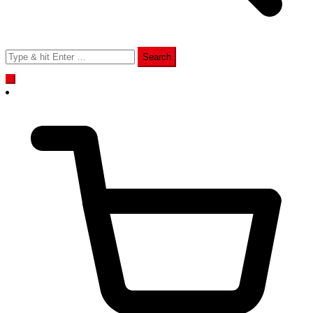
Search
for: