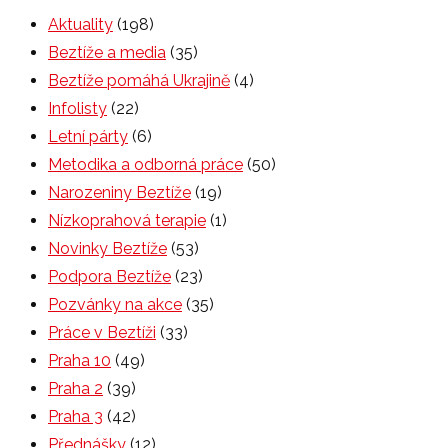
Aktuality
(198)
Beztíže a media
(35)
Beztíže pomáhá Ukrajině
(4)
Infolisty
(22)
Letní párty
(6)
Metodika a odborná práce
(50)
Narozeniny Beztíže
(19)
Nízkoprahová terapie
(1)
Novinky Beztíže
(53)
Podpora Beztíže
(23)
Pozvánky na akce
(35)
Práce v Beztíži
(33)
Praha 10
(49)
Praha 2
(39)
Praha 3
(42)
Přednášky
(12)