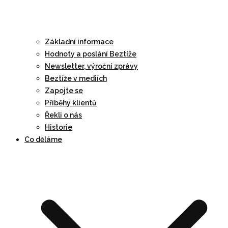
Základní informace
Hodnoty a poslání Beztíže
Newsletter, výroční zprávy
Beztíže v mediích
Zapojte se
Příběhy klientů
Řekli o nás
Historie
Co děláme