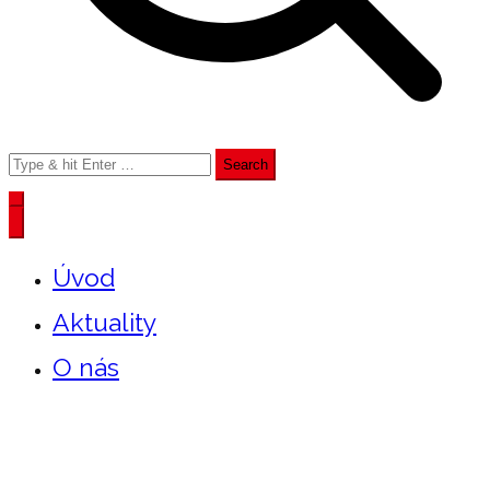
Search
for:
Úvod
Aktuality
O nás