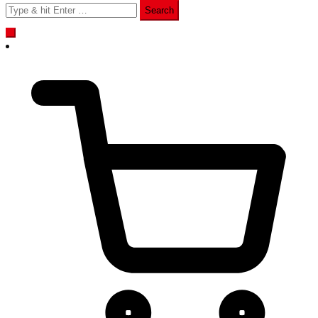
Search
for: