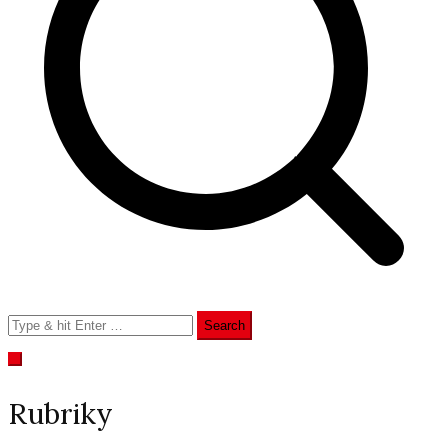
příspěvek
Search
for:
Rubriky