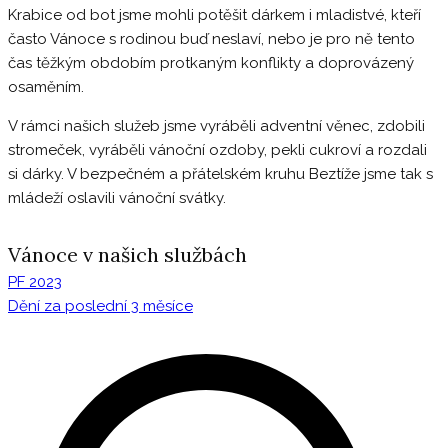
Krabice od bot jsme mohli potěšit dárkem i mladistvé, kteří
často Vánoce s rodinou buď neslaví, nebo je pro ně tento
čas těžkým obdobím protkaným konflikty a doprovázený
osaměním.
V rámci našich služeb jsme vyráběli adventní věnec, zdobili
stromeček, vyráběli vánoční ozdoby, pekli cukroví a rozdali
si dárky. V bezpečném a přátelském kruhu Beztíže jsme tak s
mládeží oslavili vánoční svátky.
Vánoce v našich službách
PF 2023
Navigace
Dění za poslední 3 měsíce
pro