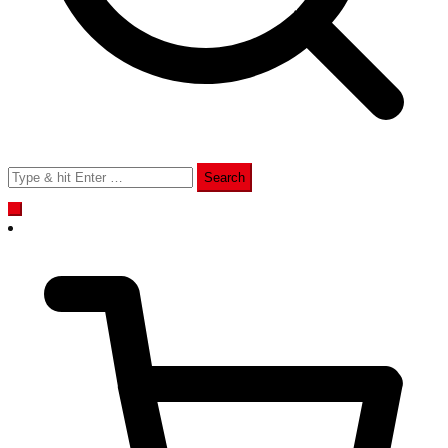
Search
for: