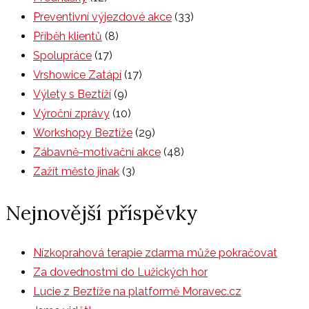
Preventivní výjezdové akce
(33)
Příběh klientů
(8)
Spolupráce
(17)
Vrshowice Zatápí
(17)
Výlety s Beztíží
(9)
Výroční zprávy
(10)
Workshopy Beztíže
(29)
Zábavně-motivační akce
(48)
Zažít město jinak
(3)
Nejnovější příspěvky
Nízkoprahová terapie zdarma může pokračovat
Za dovednostmi do Lužických hor
Lucie z Beztíže na platformě Moravec.cz